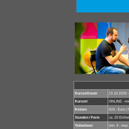
Kurszeitraum
15.10.2026 -
Kursort
ONLINE - von
Kosten
420.- Euro
(T
Stunden / Form
ca. 20 Einhe
Teilnehmer
min. 4 - max