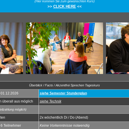
(Hier kommen Sie zum gewünschten Kurs)
>>
CLICK HERE
<<
Überblick / Facts / Akzentfrei Sprechen Tageskurs
 01.12.2026
siehe Semester Stundenplan
 überall aus möglich
siehe Technik
eilzahlung möglich)
iten
2x wöchentlich Di / Do (Abend)
. 6 Teilnehmer
Keine Vorkenntnisse notwendig