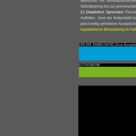
Menschen mit fremdsprachlichen 
Selbsttraining bis zur gewünschte
2.) Dialektfrei Sprechen:
Perso
Auftritten. Jene die festgestell
gleichzeitig gehobene Aussprach
logopädische Behandlung im Fall
ONLINE ANMELDUNG (Freie Kursplätze
GUTSCHEINE: