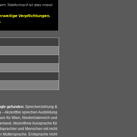
 Telefontarif ist dies meist
erweitige Verpflichtungen.
.
ogle gefunden:
Sprecherziehung &
g – Akzentfrei sprechen Ausbildung
re für Wien, Niederösterreich und
enland. Akzentfreie Aussprache für
sprachler und Menschen mit nicht
r Muttersprache. Erstsprache nicht