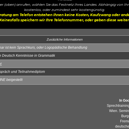
(oben) anrufen, wählen Sie das Festnetz Ihres Landes. Abhängig von Ihrem
kostenlos, oder zumindest sehr kostengünstig.
Beratung am Telefon entstehen Ihnen keine Kosten, Kaufzwang oder and
Keinesfalls speichern wir Ihre Telefonnummer, oder geben diese weiter
Zusätzliche Informationen
ar ist kein Sprachkurs, oder Logopädische Behandlung
 Deutsch Kenntnisse in Grammatik
er
spräch und Teilnahmediplom
NE beigestellt
In Go
Sprechtrainin
Wien. Semina
Burg
Fremd
deutsche