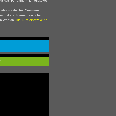
egt das Fundament für effektives
 Telefon oder bei Seminaren und
nsch die sich eine natürliche und
en Wort an.
Die Kurs ersetzt keine
<