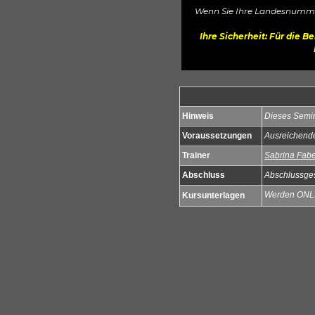
Wenn Sie Ihre Landesnummer 
Ihre Sicherheit: Für die 
Hinweis
Dieses Semin
Voraussetzungen
Ausreichende
Trainer
Sabrina Fab
Abschluss
Abschlussge
Werden ONLI
Kursunterlagen