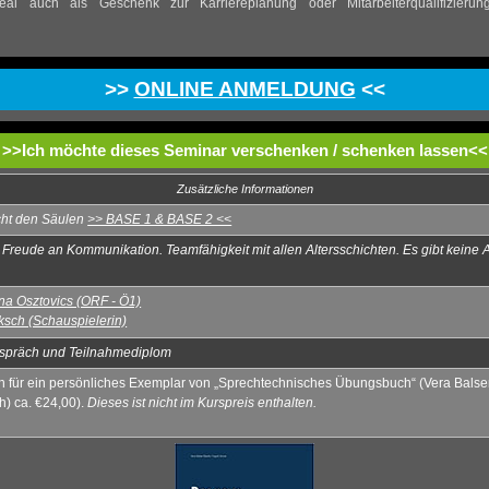
Ideal auch als Geschenk zur Karriereplanung oder Mitarbeiterqualifizierun
>>
ONLINE ANMELDUNG
<<
>>
Ich möchte dieses Seminar verschenken / schenken lassen
<<
Zusätzliche Informationen
cht den Säulen
>> BASE 1 & BASE 2 <<
 Freude an Kommunikation. Teamfähigkeit mit allen Altersschichten. Es gibt keine
na Osztovics (ORF - Ö1)
ksch (Schauspielerin)
spräch und Teilnahmediplom
n für ein persönliches Exemplar von „Sprechtechnisches Übungsbuch“ (Vera Balse
) ca. €24,00).
Dieses ist nicht im Kurspreis enthalten.