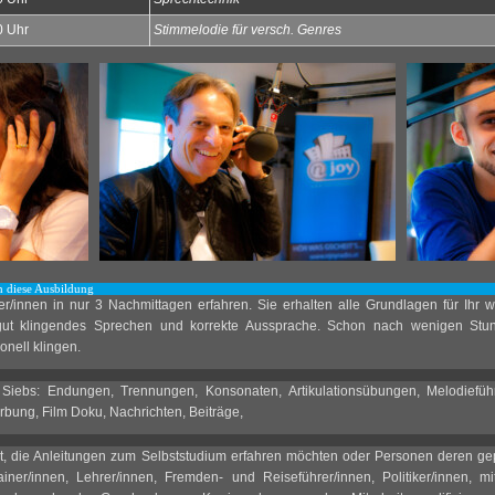
0 Uhr
Stimmelodie für versch. Genres
h diese Ausbildung
/innen in nur 3 Nachmittagen erfahren. Sie erhalten alle Grundlagen für Ihr w
 gut klingendes Sprechen und korrekte Aussprache. Schon nach wenigen Stu
onell klingen.
Siebs: Endungen, Trennungen, Konsonaten, Artikulationsübungen, Melodiefü
bung, Film Doku, Nachrichten, Beiträge,
cht, die Anleitungen zum Selbststudium erfahren möchten oder Personen deren g
rainer/innen, Lehrer/innen, Fremden- und Reiseführer/innen, Politiker/innen,