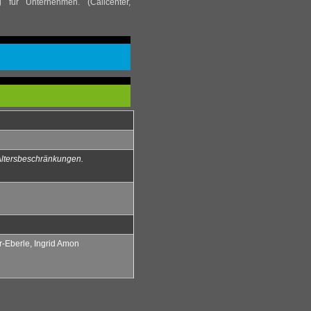
g für Unternehmen. (Callcenter,
 Altersbeschränkungen.
r-Eberle, Ingrid Amon