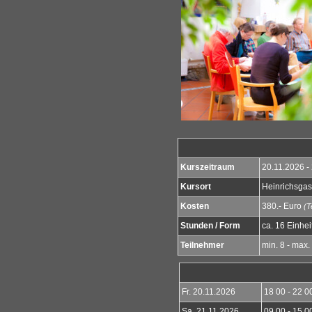
Kurszeitraum
20.11.2026 -
Kursort
Heinrichsgas
Kosten
380.- Euro
(T
Stunden / Form
ca. 16 Einhei
Teilnehmer
min. 8 - max
Fr.
20.11.2026
18 00 - 22 0
Sa.
21.11.2026
09 00 - 15 0