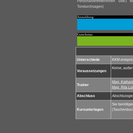
Personalvertreter/innen usw.) 
Tondurchsagen)
Anmeldung:
Gutscheine:
Unterschiede
KKM entspri
Keine, außer
Voraussetzungen
Mag. Kathari
Trainer
Mag. Rita Lu
Abschluss
Abschlussge
Sie benötige
Kursunterlagen
(Taschenbuch