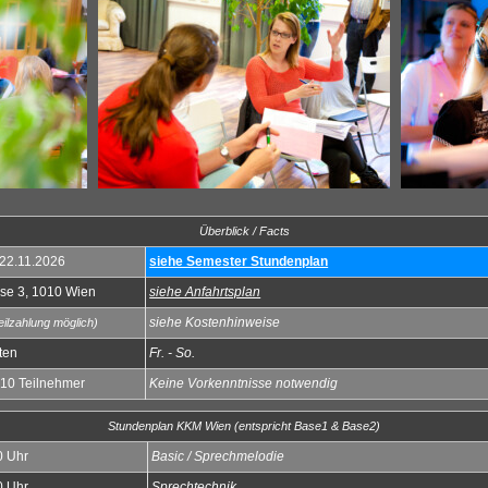
Überblick / Facts
 22.11.2026
siehe Semester Stundenplan
se 3, 1010 Wien
siehe Anfahrtsplan
siehe Kostenhinweise
eilzahlung möglich)
ten
Fr. - So.
. 10 Teilnehmer
Keine Vorkenntnisse notwendig
Stundenplan KKM Wien (entspricht Base1 & Base2)
0 Uhr
Basic / Sprechmelodie
0 Uhr
Sprechtechnik