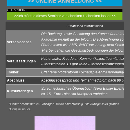
>> ONLINE ANMELDUNG <<
GUTSCHEINE:
>>Ich möchte dieses Seminar verschenken / schenken lassen<<
Zusätzliche Informationen
Die Buchung sowie Gestaltung des Kurses übernimmt d
Akademie im Auftrag der bilcom. Die Abrechnung sowi
Verschiedenes
Förderstellen wie AMS, WAFF etc. obliegt dem Seminar
Hierbei gelten die Geschäftsbedingungen der bilcom.
Keine, außer Freude an Kommunikation. Teamfähigkeit m
Voraussetzungen
Altersschichten. Es gibt keine Altersbeschränkungen.
Trainer
Erfahrene Moderatoren / Schauspieler mit jahrelanger P
Abschluss
Abschlussgespräch und Teilnahmediplom nach 80 % An
Sprechtechnisches Übungsbuch (Vera Balser Eberle / p
Kursunterlagen
ca. 15.- Euro / nicht im Kurspreis enthalten.
Bücher erscheinen in 2 Auflagen. Beide sind zulässig. Die Auflage links (blaues
Buch) ist neuer.