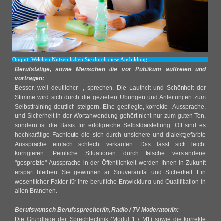
Output: Welchen Nutzen haben Sie durch diese Ausbildung
Berufstätige, sowie Menschen die vor Publikum auftreten und
vortragen:
Besser, weil deutlicher -, sprechen. Die Lautheit und Schönheit der
Stimme wird sich durch die gezielten Übungen und Anleitungen zum
Selbsttraining deutlich steigern. Eine gepflegte, korrekte Aussprache,
und Sicherheit in der Wortanwendung gehört nicht nur zum guten Ton,
sondern ist die Basis für erfolgreiche Selbstdarstellung. Oft sind es
hochkarätige Fachleute die sich durch unsichere und dialektgefärbte
Aussprache einfach schlecht verkaufen. Das lässt sich leicht
korrigieren.
Peinliche Situationen durch falsche verstandene
"gespreizte" Aussprache in der Öffentlichkeit werden Ihnen in Zukunft
erspart bleiben. Sie gewinnen an Souveränität und Sicherheit. Ein
wesentlicher Faktor für Ihre berufliche Entwicklung
und Qualifikation
in
allen Branchen.
Berufswunsch Berufssprecher/in, Radio / TV Moderator/in:
Die Grundlage der Sprechtechnik (Modul 1 / M1) sowie die korrekte