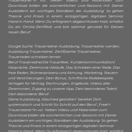
Trauerredner*in vor. Neben Videos und Materialien zum
Download bilden die wöchentlichen Live-Sessions mit Deiner
Ausbilderin ein wichtiges Standbein der Ausbildung: So gehen
Theorie und Praxis in einem einzigartigen digitalen Seminar
Hand in Hand. Wenn Du erfolgreich abgeschlossen hast, erhältst
Du ein Omilia-Zertifikat und bist optimal gerüstet für Deinen
neuen Beruf.
Google Suche:
Trauerredner Ausbildung,
Trauerredner werden,
Ausbildung Trauerredner,
Zertifizierter Trauerredner,
Trauerreden schreiben lernen
Beruf Trauerredner
Die Trauerfeier,
Kundenkommunikation/
Gespräche,
Zeremonie-Abläufe,
Das Schreiben einer Rede,
Das
freie Reden,
Bühnenpräsenz und Atmung,
Marketing,
Steuern
und Versicherungen,
Dein Bonus,
Schriftliche Redebeispiele,
Vorlagen für Vertrag, Rechnungen, Angebote,
Videos aller
Zeremonien,
Zugang zu unserer App,
Dein besonderes Talent.
Dein besonderer Beruf.
Deine Ausbildung,
Abschied gestalten“ bereitet Dich
systematisch und Schritt für Schritt auf den Beruf „Freie*r
Trauerredner*in vor. Neben Videos und Materialien zum
Download bilden die wöchentlichen Live-Sessions mit Deiner
Ausbilderin ein wichtiges Standbein der Ausbildung: So gehen
Theorie und Praxis in einem einzigartigen digitalen Seminar
Hand in Hand. Wenn Du erfolgreich abgeschlossen hast, erhältst