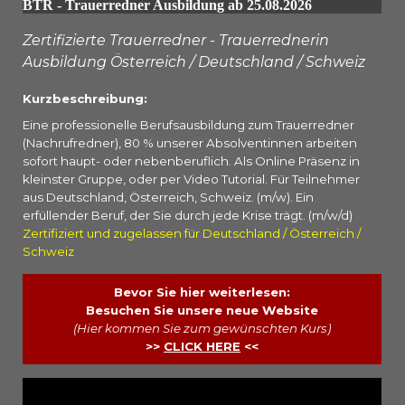
BTR - Trauerredner Ausbildung ab 25.08.2026
Zertifizierte Trauerredner - Trauerrednerin
Ausbildung Österreich / Deutschland / Schweiz
Kurzbeschreibung:
Eine professionelle Berufsausbildung zum Trauerredner
(Nachrufredner), 80 % unserer Absolventinnen arbeiten
sofort haupt- oder nebenberuflich. Als Online Präsenz in
kleinster Gruppe, oder per Video Tutorial. Für Teilnehmer
aus Deutschland, Österreich, Schweiz. (m/w). Ein
erfüllender Beruf, der Sie durch jede Krise trägt. (m/w/d)
Zertifiziert und zugelassen für Deutschland / Österreich /
Schweiz
Bevor Sie hier weiterlesen:
Besuchen Sie unsere neue Website
(Hier kommen Sie zum gewünschten Kurs)
>>
CLICK HERE
<<