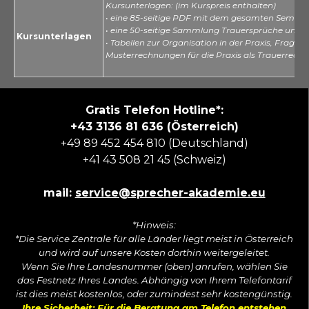
Kursunterlagen: (im Kurspreis enthalten)
• eine 85-seitige PDF mit dem gesamten Seminar
• eine 50-seitige Sammlung Trauersprüche und Zit
Kursunterlagen
• Tabellen zur Organisation in der Praxis, Frag
Musterrechnungen für die Praxis als Trauerredne
Gratis Telefon Hotline*:
+43 3136 81 636 (Österreich)
+49 89 452 454 810 (Deutschland)
+41 43 508 21 45 (Schweiz)
mail:
service@sprecher-akademie.eu
*Hinweis:
*Die Service Zentrale für alle Länder liegt meist in Österreich
und wird auf unsere Kosten dorthin weitergeleitet.
Wenn Sie Ihre Landesnummer (oben) anrufen, wählen Sie
das Festnetz Ihres Landes. Abhängig von Ihrem Telefontarif
ist dies meist kostenlos, oder zumindest sehr kostengünstig.
Ihre Sicherheit: Für die Beratung am Telefon entstehen