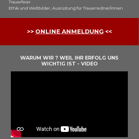
Trauerfeier
Ethik und Weltbilder, Ausrüstung für Trauerredner/innen
>>
ONLINE ANMELDUNG
<<
WARUM WIR ? WEIL IHR ERFOLG UNS
WICHTIG IST - VIDEO